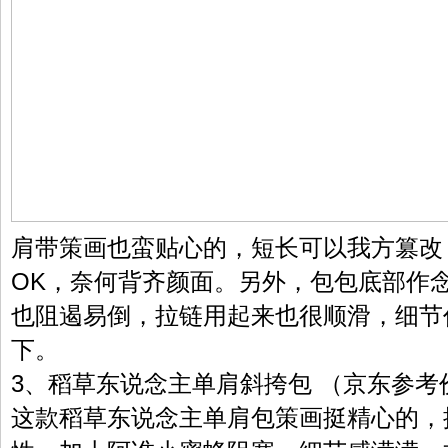
肩带策画也蛮贴心的，短长可以我方篡改
OK，奈何背齐颜面。另外，包包底部作
也阻遏易倒，拉链用起来也很顺滑，细节
下。
3、稻草东说念主单肩斜挎包 （京东参考价
这款稻草东说念主单肩包策画挺精心的，