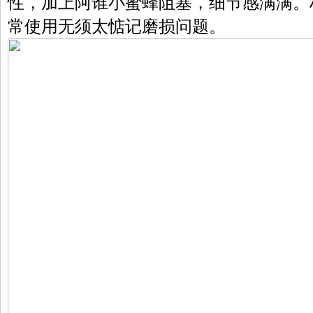
性，加上阿谁小蜜蜂阻塞，细节感满满。
常使用无须太惦记磨损问题。