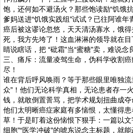
饱，还何如不避汤火？那些饱读励“饥饿抗
爹妈送进“饥饿实践组”试试？已往阿谁年
癌后被这谬论忽悠，天天清汤寡水，饿得头
死，我方先垮了！这血淋淋的领导就在目
睛说瞎话，把 “砒霜”当“蜜糖”卖，难说
三、痛斥：流量凌驾生命，伪科学收割癌
尽！
谁在背后呼风唤雨？等于那些眼里唯独流
众”！他们无论科学真相，无论患者存一
钱，就敢倒置詈骂，把学术规划扭曲成夺
他们太明晰癌症家庭有多恼恨，太懂得患
草！于是盯着这份恼恨下狠手：一篇以文
细胞”“医学冲破”的唬东说念主标题，就能