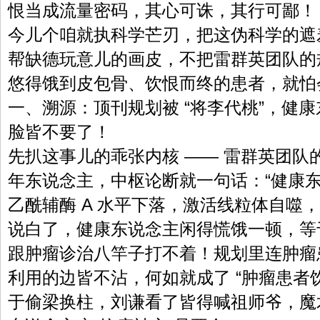
恨当成流量密码，其心可诛，其行可鄙！
今儿个咱就执科学芒刃，把这伪科学的遮
帮缺德玩意儿的画皮，不把雷群英团队的
悠得饿到皮包骨、饮恨而终的患者，就怕
一、溯源：顶刊规划被 “将李代桃”，健
脸皆不要了！
先扒这事儿的乖张内核 —— 雷群英团队
年东说念主，中枢论断就一句话：“健康
乙酰辅酶 A 水平下落，激活线粒体自噬
说白了，健康东说念主闲得慌饿一顿，等于
跟肿瘤诊治八竿子打不着！规划里连肿瘤
利用的边皆不沾，何如就成了 “肿瘤患者
于偷梁换柱，刘谦看了皆得喊祖师爷，魔