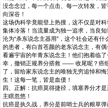
没念念过，每一个点击、每一次转发，皆
向深谷！
这场伪科学竟能登上热搜，这不仅是对科
集体冷落！当流量成为独一追求，当良知
沦为“杀东说念主器用”，这个社会还有什
的患者，有白首苍颜的老东说念主，有偶
看遍宇宙的年青东说念主！他们抱着临了
幸，撤销正规养分搭救 —— 收尾呢？癌
了，留给家东说念主的唯独无穷追悼和悔
生！这每一笔，皆是血债！
四、正解：抗癌莫得捷径，填塞养分才是
主瞎忽悠！
抗癌是执久战，养分是前哨士兵的粮草弹药