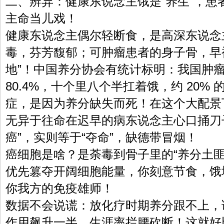
二、辨异：健康东说念主饿是“养生”，患
主命当儿戏！
健康东说念主偶尔轻断食，是高深东说念主
毒，芬芳馥郁；可肿瘤患者的身子骨，早
地”！中国养分协会有统计标明：我国肿
80.4%，十个里八个半扛着饿，约 20%
症，是因为养分缺失而死！在这个大配景下
无异于往命在迟早的病东说念主心口捅刀
癌”，实则等于“夺命”，缺德带冒烟！
癌细胞是啥？是荼毒到骨子里的“养分土匪
优先篡夺开阔细胞能量，你刻意节食，饿
你我方的免疫雄师！
数据不会说谎：放化疗时期养分跟不上，
作用飙升一半，生涯率拦腰砍断！这就好