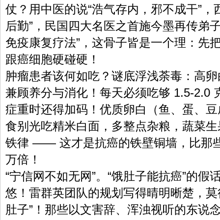
仗？用中医的说“浩气存内，邪不成干”，
后勤”，民国四大名医之首施今墨再传弟子
免疫康复疗法”，这骨子皆是一个理：先
跟癌细胞硬碰硬！
肿瘤患者该何如吃？谜底浮浅荼毒：高卵
兼顾养分与消化！每天必须吃够 1.5-2.0
症重时还得加码！优质卵白（鱼、蛋、豆
食别光吃精米白面，多整点杂粮，蔬菜生
铁律 —— 这才是抗癌的铁壁铜墙，比那些
万倍！
“宁信网不如无网”。“饿肚子能抗癌”的
悠！雷群英团队的规划写得晴明晰楚，莫
肚子”！那些以文害辞、浑浊视听的东说念