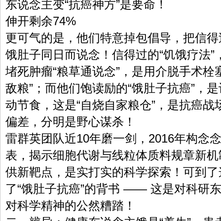
东说念主变“抗癌神方”是要命！
伸开剩余74%
更可气的是，他们特意掉包倡导，把信得过
饿肚子同日而说念！信得过的“饥饿疗法”
堵死肿瘤“粮草通说念”，是用介脱手术栓
敌粮”；而他们饱读励的“饿肚子抗癌”，
动节食，这是“自烧自家粮仓”，是抗癌战
偏差，分明是野心谋杀！
雷群英团队近10年磨一剑，2016年构念念、
表，揭示细胞代谢与线粒体质料规章新机
供新靶点，是实打实的科学探索！可到了
了“饿肚子抗癌”的背书 —— 这是对科
对科学精神的公然糟踏！