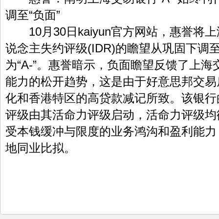
调至“负面”
10月30日kaiyun官方网站，惠誉将
说念主失约评级(IDR)的瞻望从巩固下调至
为“A-”。惠誉暗示，负面瞻望反馈了上
能力的松开趋势，这是由于好意思邦交易房
化和香港特区的高贷款减记所致。该银行
评级由其活命力评级启动，活命力评级均
受本钱缓冲与限度的业务鸿沟和盈利能力
地同业比拟。