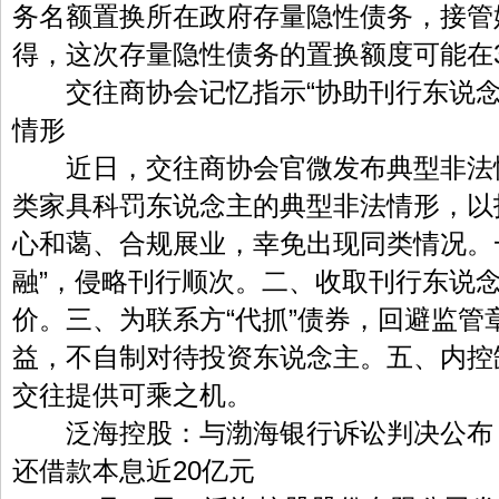
务名额置换所在政府存量隐性债务，接管
得，这次存量隐性债务的置换额度可能在3
交往商协会记忆指示“协助刊行东说念主
情形
近日，交往商协会官微发布典型非法
类家具科罚东说念主的典型非法情形，以
心和蔼、合规展业，幸免出现同类情况。
融”，侵略刊行顺次。二、收取刊行东说念
价。三、为联系方“代抓”债券，回避监管
益，不自制对待投资东说念主。五、内控
交往提供可乘之机。
泛海控股：与渤海银行诉讼判决公布
还借款本息近20亿元