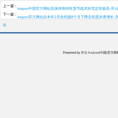
上一篇：
kaiyun中国官方网站其保持维持性货币战术的笃定性较高-开云·
下一篇：
kaiyun官方网站自本年2月份邻接8个月下降后初度杀青增长-开云
司
Powered by
开云·Kaiyun(中国)官