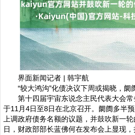
界面新闻记者 | 韩宇航
“较大鸿沟”化债决议下周或揭晓，阛阓
第十四届宇宙东说念主民代表大会常
于11月4日至8日在北京召开。阛阓多半
上调政府债务名额的议题，并鼓吹新一轮的
日，财政部部长蓝佛何在发布会上显现，