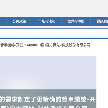
心
公共政策
市场与法制
世界与中国
视频观
管事缱绻-开云·Kaiyun(中国)官方网站-科技股份有限公司