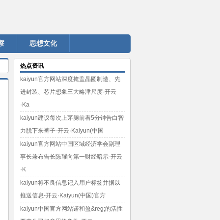
察
思想文化
热点资讯
kaiyun官方网站深度掩盖晶圆制造、先
进封装、芯片想象三大略津尺度-开云
·Ka
kaiyun建议每次上茅厕前看5分钟告白智
力脱下来裤子-开云·Kaiyun(中国
kaiyun官方网站中国区域经济学会副理
事长兼布告长陈耀向第一财经暗示-开云
·K
kaiyun将不良信息记入用户标签并据以
推送信息-开云·Kaiyun(中国)官方
kaiyun中国官方网站诺和盈&reg;的活性