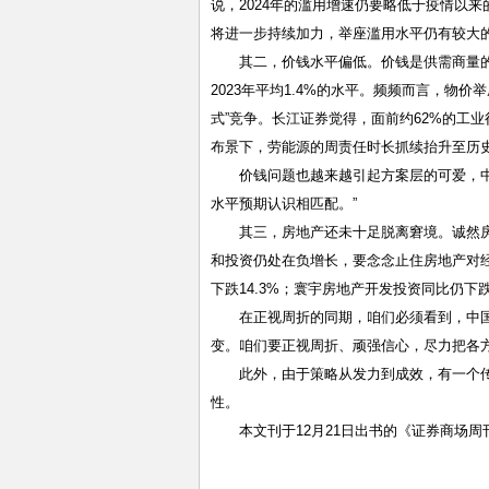
说，2024年的滥用增速仍要略低于疫情以
将进一步持续加力，举座滥用水平仍有较大
其二，价钱水平偏低。价钱是供需商量的体现，
2023年平均1.4%的水平。频频而言，物
式”竞争。长江证券觉得，面前约62%的工
布景下，劳能源的周责任时长抓续抬升至历
价钱问题也越来越引起方案层的可爱，中央
水平预期认识相匹配。”
其三，房地产还未十足脱离窘境。诚然房
和投资仍处在负增长，要念念止住房地产对经
下跌14.3%；寰宇房地产开发投资同比仍下跌1
在正视周折的同期，咱们必须看到，中国
变。咱们要正视周折、顽强信心，尽力把各
此外，由于策略从发力到成效，有一个传
性。
本文刊于12月21日出书的《证券商场周刊》