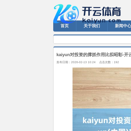
首页
关于我们
新闻中
kaiyun对投资的撑抓作用比拟昭彰-开云
发布日期：2026-02-13 10:24 点击次数：192