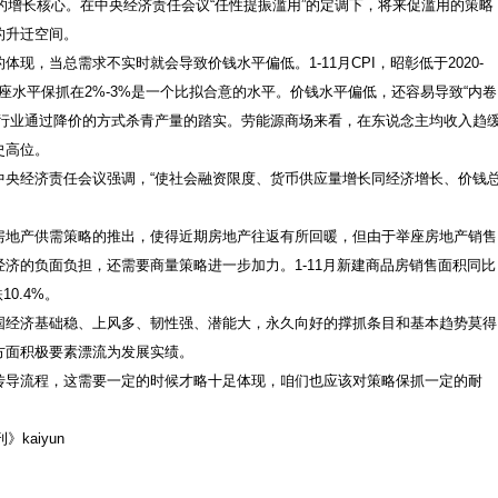
来的增长核心。在中央经济责任会议“任性提振滥用”的定调下，将来促滥用的策略
的升迁空间。
当总需求不实时就会导致价钱水平偏低。1-11月CPI，昭彰低于2020-
价举座水平保抓在2%-3%是一个比拟合意的水平。价钱水平偏低，还容易导致“内卷
业行业通过降价的方式杀青产量的踏实。劳能源商场来看，在东说念主均收入趋
史高位。
经济责任会议强调，“使社会融资限度、货币供应量增长同经济增长、价钱
地产供需策略的推出，使得近期房地产往返有所回暖，但由于举座房地产销售
济的负面负担，还需要商量策略进一步加力。1-11月新建商品房销售面积同比
0.4%。
经济基础稳、上风多、韧性强、潜能大，永久向好的撑抓条目和基本趋势莫得
方面积极要素漂流为发展实绩。
导流程，这需要一定的时候才略十足体现，咱们也应该对策略保抓一定的耐
kaiyun