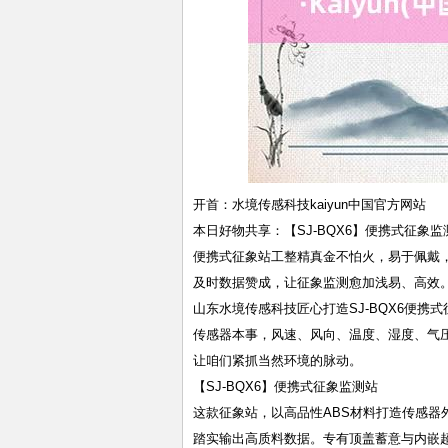
开首：水境传感科技kaiyun中国官方网站
本日好物共享：【SJ-BQX6】便携式征象监
便携式征象站工整精真金不怕火，易于佩戴
及时数据赞成，让征象监测愈加浅易、高效
山东水境传感科技匠心打造SJ-BQX6便
传感器本事，风速、风向、温度、湿度、气
让咱们紧抓当然环境的脉动。
【SJ-BQX6】便携式征象监测站
这款征象站，以高品性ABS材料打造传感器
踏实输出高质料数据。专有顶盖蓄意与内嵌