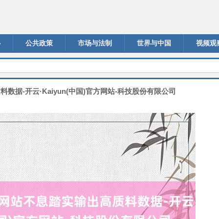
心
公共政策
市场与法制
世界与中国
视频观
料数据-开云·Kaiyun(中国)官方网站-科技股份有限公司