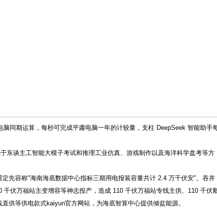
脑同期运算，每秒可完成平庸电脑一年的计较量，支柱 DeepSeek 智能助手
诳骗于东谈主工智能大模子考试和推理工业仿真、游戏制作以及海洋科学盘考等方
先容称"海南海底数据中心指标三期用电报装容量共计 2.4 万千伏安"。吞并
 千伏万福站主变增容等神志投产，造成 110 千伏万福站专线主供、110 千伏
直供等供电款式kaiyun官方网站，为海底智算中心提供倾盆能源。