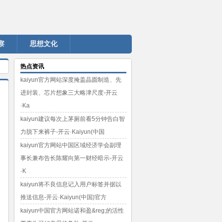
察
思想文化
热点资讯
kaiyun官方网站深度掩盖晶圆制造、先
进封装、芯片想象三大略津尺度-开云
·Ka
kaiyun建议每次上茅厕前看5分钟告白智
力脱下来裤子-开云·Kaiyun(中国
kaiyun官方网站中国区域经济学会副理
事长兼布告长陈耀向第一财经暗示-开云
·K
kaiyun将不良信息记入用户标签并据以
推送信息-开云·Kaiyun(中国)官方
kaiyun中国官方网站诺和盈&reg;的活性