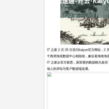
IT 之家 2 月 25 日音问kaiyun官方
个商用海底数据中心相陆续，象征着海南海
IT 之家从官方获悉，新部署的数据舱为直径 3
地上的岸站与客户数据端连通。