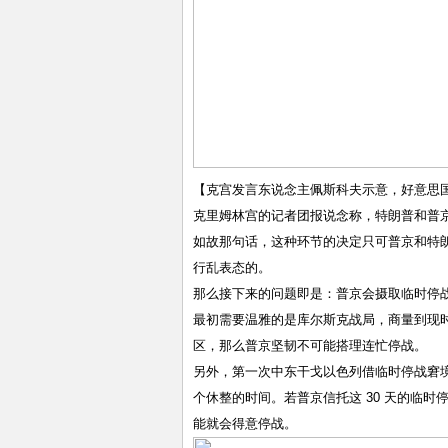
【克宫发言东说念主佩斯科夫示意，好意思
克里姆林宫的记者团报说念称，特朗普和普
如故那句话，这种环节的决定只可普京和特
行乱表态的。
那么接下来的问题即是：普京会摄取临时停
最初需要温雅的是库尔斯克战局，商量到现时
区，那么普京坚韧不可能搭理连忙停战。
另外，第一次中东干戈以色列借临时停战窘境
个休整的时间。若普京信托这 30 天的临
能就会得意停战。