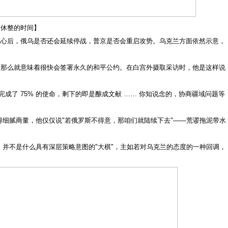
个休整的时间】
战死心后，俄乌是否还会延续停战，普京是否会重启攻势。乌克兰方面依然示意，
战，那么就意味着很快会签署永久的和平公约。在白宫外摄取采访时，他是这样说
成了 75% 的使命，剩下的即是酿成文献 …… 你知说念的，协商疆域问题等
细腻商量，他仅仅说"若俄罗斯不得意，那咱们就陆续下去"——荒谬拖泥带水
并不是什么具有深层策略意图的"大棋"，主如若对乌克兰的态度的一种回调，