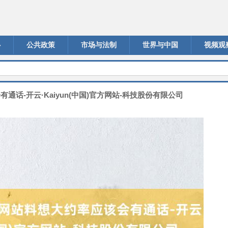
心
公共政策
市场与法制
世界与中国
视频观
有通话-开云·Kaiyun(中国)官方网站-科技股份有限公司