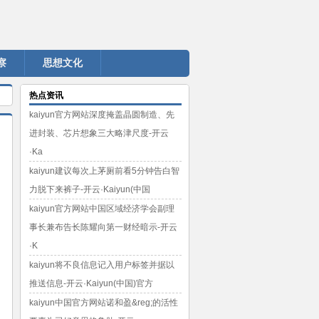
察
思想文化
热点资讯
kaiyun官方网站深度掩盖晶圆制造、先
进封装、芯片想象三大略津尺度-开云
·Ka
kaiyun建议每次上茅厕前看5分钟告白智
力脱下来裤子-开云·Kaiyun(中国
kaiyun官方网站中国区域经济学会副理
事长兼布告长陈耀向第一财经暗示-开云
·K
kaiyun将不良信息记入用户标签并据以
推送信息-开云·Kaiyun(中国)官方
kaiyun中国官方网站诺和盈&reg;的活性