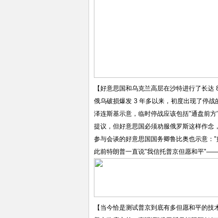
【好意思国和乌克兰高层在沙特进行了长达 
俄乌破损爆发 3 年多以来，初度出现了停战
泽连斯基示意，临时停战应该包括"通盘前方
提议，但好意思国必须劝服俄罗斯这样作念
参与会谈的好意思国国务卿鲁比奥也示意："
此前特朗普一直说"我信托普京但愿和平"—
【当今恰是测试普京到底有多但愿和平的技