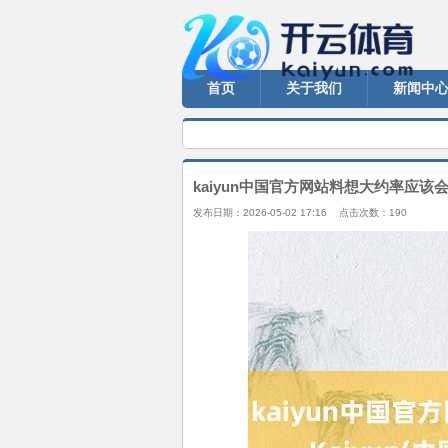
首页
关于我们
新闻中
kaiyun中国官方网站料想大约率应该会
发布日期：2026-05-02 17:16 点击次数：190