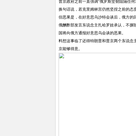
普京政府之前一直强调"俄罗斯坚韧阻隔任何
换句话说，若克里姆林宫仍然坚捏之前的态度，
但恶果是，在好意思乌沙特会谈后，俄方的
俄酬酢部发言东说念主扎哈罗娃承认，不摒
国将向俄方通报好意思乌会谈的恶果。
料想这事临了还得特朗普和普京两个东说念
京能够得意。