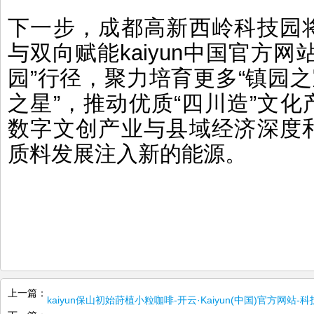
下一步，成都高新西岭科技园
与双向赋能kaiyun中国官方网
园”行径，聚力培育更多“镇园之
之星”，推动优质“四川造”文
数字文创产业与县域经济深度
质料发展注入新的能源。
上一篇：
kaiyun保山初始莳植小粒咖啡-开云·Kaiyun(中国)官方网站