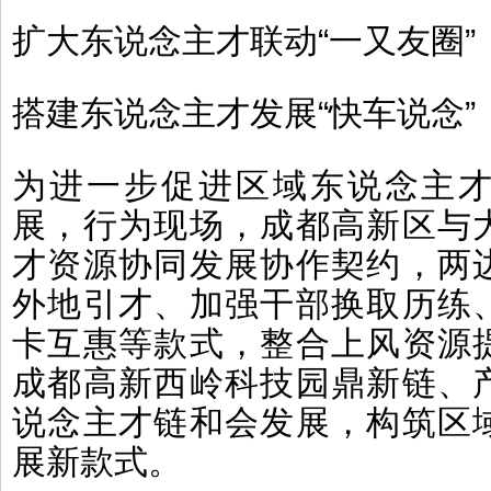
扩大东说念主才联动“一又友圈”
搭建东说念主才发展“快车说念”
为进一步促进区域东说念主
展，行为现场，成都高新区与
才资源协同发展协作契约，两
外地引才、加强干部换取历练
卡互惠等款式，整合上风资源
成都高新西岭科技园鼎新链、
说念主才链和会发展，构筑区
展新款式。