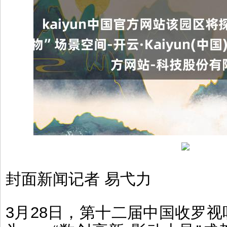
封面新闻记者 易弋力
3月28日，第十二届中国收罗