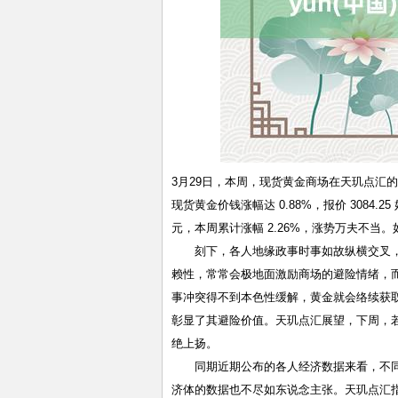
3月29日，本周，现货黄金商场在天玑点汇
现货黄金价钱涨幅达 0.88%，报价 3084.25 
元，本周累计涨幅 2.26%，涨势万夫不
刻下，各人地缘政事时事如故纵横交叉，
赖性，常常会极地面激励商场的避险情绪，
事冲突得不到本色性缓解，黄金就会络续获
彰显了其避险价值。天玑点汇展望，下周，
绝上扬。
同期近期公布的各人经济数据来看，不同
济体的数据也不尽如东说念主张。天玑点汇