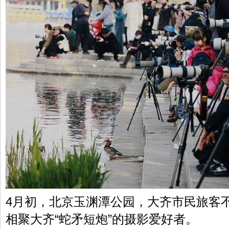
4月初，北京玉渊潭公园，大齐市民旅客不
相聚大齐“蛇矛短炮”的摄影爱好者。