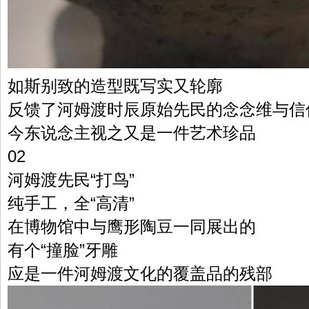
如斯别致的造型既写实又轮廓
反馈了河姆渡时辰原始先民的念念维与信
今东说念主视之又是一件艺术珍品
02
河姆渡先民“打鸟”
纯手工，全“高清”
在博物馆中与鹰形陶豆一同展出的
有个“撞脸”牙雕
应是一件河姆渡文化的覆盖品的残部