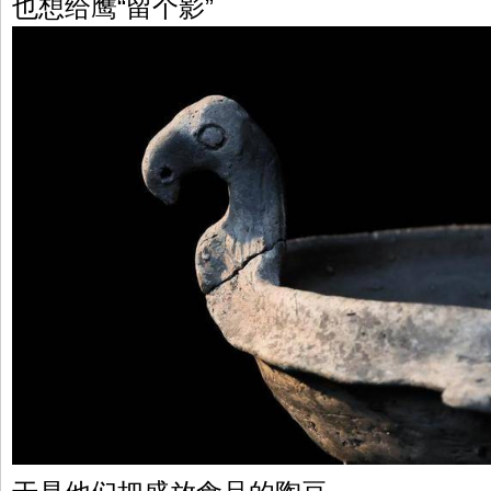
也想给鹰“留个影”