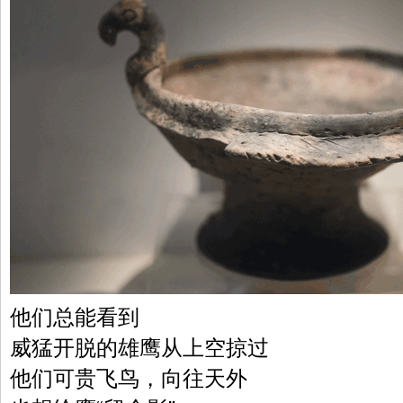
他们总能看到
威猛开脱的雄鹰从上空掠过
他们可贵飞鸟，向往天外