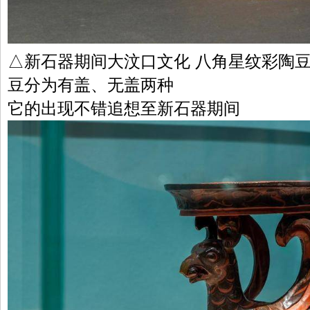
△新石器期间大汶口文化 八角星纹彩陶豆
豆分为有盖、无盖两种
它的出现不错追想至新石器期间