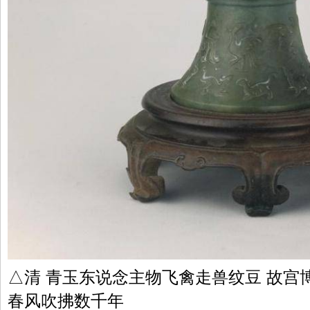
△清 青玉东说念主物飞禽走兽纹豆 故宫
春风吹拂数千年