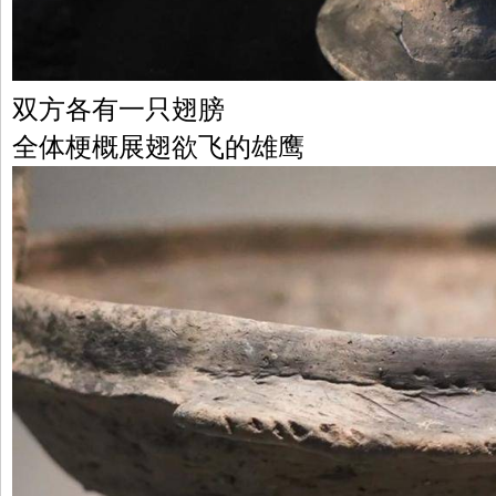
双方各有一只翅膀
全体梗概展翅欲飞的雄鹰