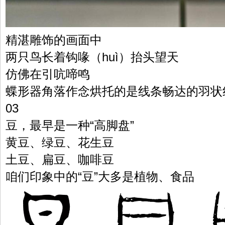
精湛雕饰的画面中
两只鸟长着钩喙（huì）抬头望天
仿佛在引吭啼鸣
蝶形器角落作念烘托的是线条畅达的羽状
03
豆，最早是一种“高脚盘”
黄豆、绿豆、花生豆
土豆、扁豆、咖啡豆
咱们印象中的“豆”大多是植物、食品