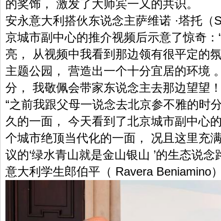
的奖饰， 激发了大师宾一又的共识。
安永意大利搭伙东说念主萨维诺 ·塔托（Savin
京城市副中心的推介视频后示意了惊奇：“
亮， 从视频中我看到那边领有很平定的氛
主题公园， 营造出一个十分宜居的环境 
分， 我敬佩会带家东说念主去那边望望！
“之前我跟父母一说念去北京参不雅的时分
久的一面， 今天看到了北京城市副中心的
个城市绝顶当代化的一面， 况且这里充满
议的‘绿水青山就是金山银山 ’的生态说念
意大利学生郎伯平（ Ravera Beniamino