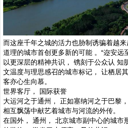
而这座千年之城的活力也胁制诱骗着越来越
道理的城市首创更多新的可能 。“迩安远
以更深层的精神共识， 镌刻于公众认 知
文温度与理思感召的城市标记， 让栖居其
客亦心生向慕。
世界客厅， 国际获誉
大运河之于通州， 正如塞纳河之于巴黎，
相互飘荡中献艺着城市与河流的外传。
在国外， 通州， 北京城市副中心的城市