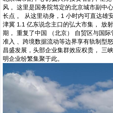
风 。这里是国务院笃定的北京城市副中心
长点 。 从这里动身，1 小时内可直达雄
津冀 1.1 亿东说念主口的弘大市集， 放射
期， 重复了中国 （北京） 自贸区与国
准入 、跨境数据流动等边界享有轨制型
昌盛发展，头部企业集群效应权贵， 三峡
明企业纷繁集聚于此。