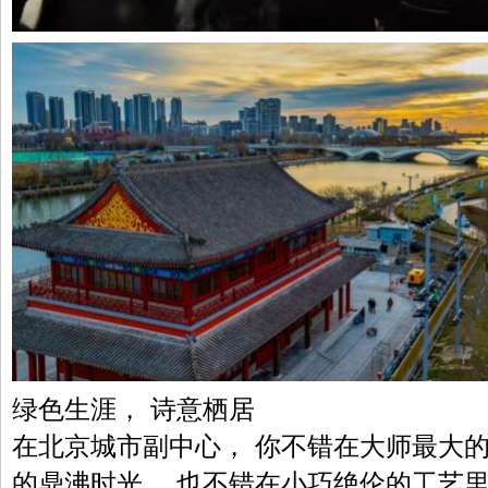
绿色生涯， 诗意栖居
在北京城市副中心， 你不错在大师最大
的鼎沸时光， 也不错在小巧绝伦的工艺里