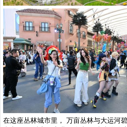
在这座丛林城市里， 万亩丛林与大运河碧