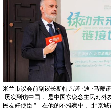
米兰市议会前副议长斯特凡诺 ·迪 ·马蒂诺 （Ste
屡次到访中国， 是中国东说念主民对外友
民友好使臣 ”。在他的不雅察中， 北京