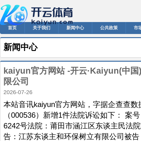
首页
关于我们
新闻中心
公共政策
市
新闻中心
kaiyun官方网站 -开云·Kaiyun(
限公司
2026-07-26
本站音讯kaiyun官方网站，字据企查查
（000536）新增1件法院诉讼如下： 案号：
6242号法院：莆田市涵江区东谈主民法
告：江苏东谈主和环保树立有限公司被告