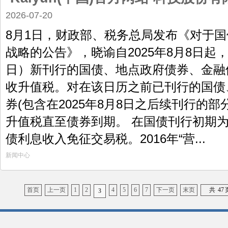
2026-07-20
8月1日，财政部、税务总局发布《对于
战略的公告》，晓谕自2025年8月8日
日）新刊行的国债、地点政府债券、金融
收升值税。对在该日历之前已刊行的国债
券(包含在2025年8月8日之后续刊行的
升值税直至债券到期。 在国债刊行初期
债利息收入免征交易税。2016年“营...
新闻中心
首页
上一页
1
2
4
5
6
7
下一页
末页
共
47
3