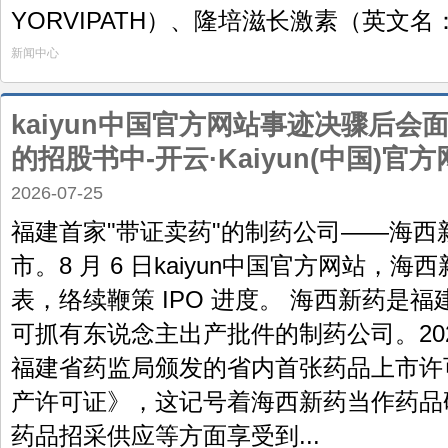
YORVIPATH）、隆培滋长激素（英文名：SK
新闻中心
kaiyun中国官方网站事迹决骤后
的招股书中-开云·Kaiyun(中国)
2026-07-25
福建首家"带证卖药"的制药公司——海西
市。8 月 6 日kaiyun中国官方网站，
表，络续鞭策 IPO 进度。 海西新药是
可抓有东说念主出产批件的制药公司。202
福建省药监局颁发的省内首张药品上市许
产许可证》，这记号着海西新药当作药品
药品招采供应等方面享受到...