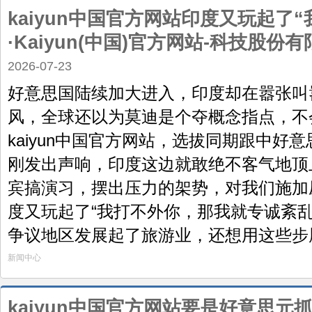
kaiyun中国官方网站印度又玩起了
·Kaiyun(中国)官方网站-科技股份
2026-07-23
好意思国陆续加大进入，印度却在嚣张叫
风，全球还以为莫迪是个夺概念指点，不
kaiyun中国官方网站，选拔同期跟中好
刚发出声响，印度这边就敢绝不客气地顶
宾搞演习，摆出压力的架势，对我们施加
度又玩起了“我打不外你，那我就专诚紊乱
争议地区发展起了旅游业，还想用这些步履
新闻中心
kaiyun中国官方网站要是好意思元