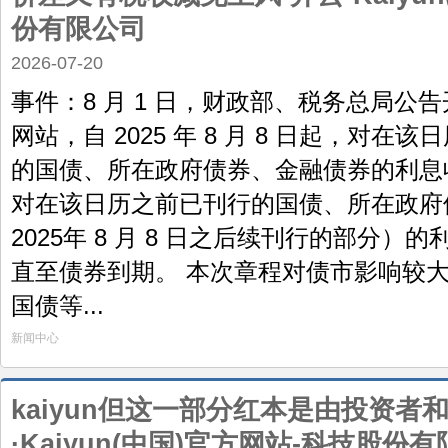
份有限公司
2026-07-20
事件：8 月 1 日，财政部、税务总局公告开
网站，自 2025 年 8 月 8 日起，对
的国债、所在政府债券、金融债券的利息
对在该日历之前已刊行的国债、所在政府
2025年 8 月 8 日之后续刊行的部分
直至债券到期。 本次章程对债市影响较大
国债等...
新闻中心
kaiyun但这一部分红本是由投资者
·Kaiyun(中国)官方网站-科技股份