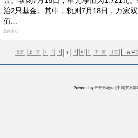
金。轨则7月18日，单元净值为1.721
治2只基金。其中，轨则7月18日，万家
值...
新闻中心
首页
上一页
1
2
3
5
6
7
下一页
末页
共
47
4
Powered by
开云·Kaiyun(中国)官