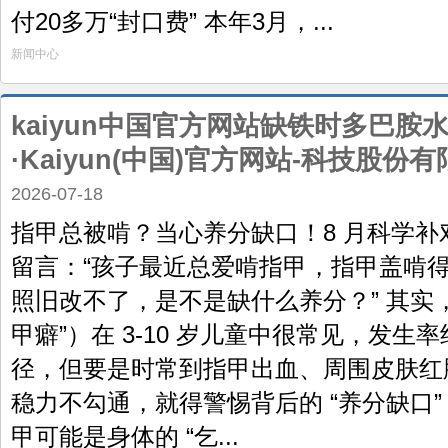
付20多万“封口费” 本年3月，...
新闻中心
kaiyun中国官方网站缺铁时多巴胺
·Kaiyun(中国)官方网站-科技股份
2026-07-18
指甲总被啃？当心养分缺口！8 月科学补
留言：“孩子最近总爱啃指甲，指甲盖啃
照旧改不了，是不是缺什么养分？” 其实
甲癖”）在 3-10 岁儿童中很常见，发生
径，但要是时常到指甲出血、周围皮肤红
稳力不勾通，就得警惕背后的 “养分缺口”
甲可能是身体的 “乞...