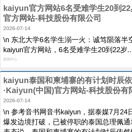
kaiyun官方网站6名受难学生20到22岁
官方网站-科技股份有限公司
2026-07-14
\n 东北大学6名学生溺一火：诚笃陨落半空
kaiyun官方网站，6名受难学生20到22岁..
新闻中心
kaiyun泰国和柬埔寨的有计划时辰
·Kaiyun(中国)官方网站-科技股份
2026-07-14
\n 参考音书网音书kaiyun，据泰媒7月
爆发边境打破，已被停职的泰国总理佩通