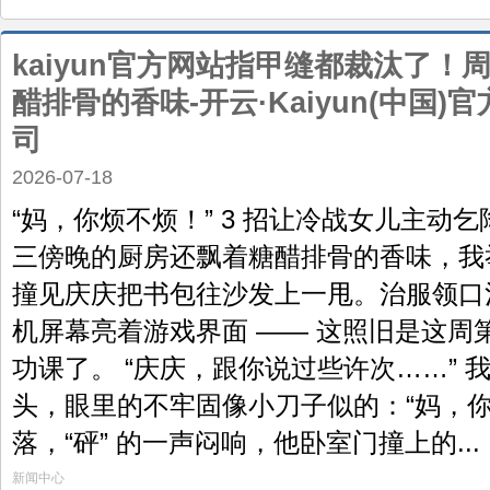
kaiyun官方网站指甲缝都裁汰了
醋排骨的香味-开云·Kaiyun(中国
司
2026-07-18
“妈，你烦不烦！” 3 招让冷战女儿主动
三傍晚的厨房还飘着糖醋排骨的香味，我
撞见庆庆把书包往沙发上一甩。治服领口
机屏幕亮着游戏界面 —— 这照旧是这周
功课了。 “庆庆，跟你说过些许次……”
头，眼里的不牢固像小刀子似的：“妈，你
落，“砰” 的一声闷响，他卧室门撞上的...
新闻中心