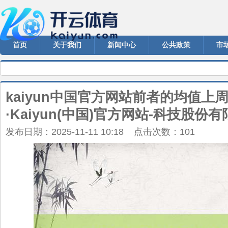
首页
关于我们
新闻中心
公共政策
市
kaiyun中国官方网站前者的均值上周录
·Kaiyun(中国)官方网站-科技股份
发布日期：2025-11-11 10:18 点击次数：101