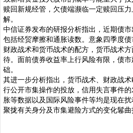
赎回新规经管，欠债端濒临一定赎回压力
解。
中信证券发布的研报分析指出，近期债市
包括经贸摩擦和通胀读数。意象四季度债
财政战术和货币战术的配方，货币战术方
待。面前债券收益率上行风险有限，债市
础。
其进一步分析指出，货币战术、财政战术ka
行公开市集操作的投放，信用失言事件的
胀等数据以及国际风险事件等均是现在扰
聚拢有关身分及市集避险方式的变化鬈曲