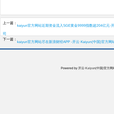
上一篇：
kaiyun官方网站近期资金流入SGE黄金9999指数超204亿元-开
司
下一篇：
kaiyun官方网站尽在新浪财经APP -开云·Kaiyun(中国)官
Powered by
开云·Kaiyun(中国)官