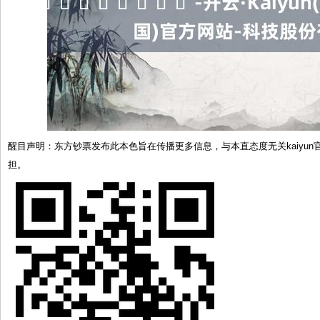
醒目声明：东方钞票发布此本色旨在传播更多信息，与本直态度无关kaiyu
担。