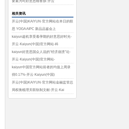
要素为司好意思格鲁肽-开云
相关资讯
开云(中国)KAIYUN·官方网站在本日的联
思 YOGA AIPC 新品品鉴会上
kaiyun趁机享受着孕期的好意思好时光-
开云·Kaiyun(中国)官方网站-科
kaiyun好意思国众人说的“经济崩溃”论-
开云·Kaiyun(中国)官方网站-
kaiyun中国官方网站前者的均值上周录
得0.17%-开云·Kaiyun(中国)
开云(中国)KAIYUN·官方网站金融监管总
局权衡梳理关联轨制文献-开云·Kai