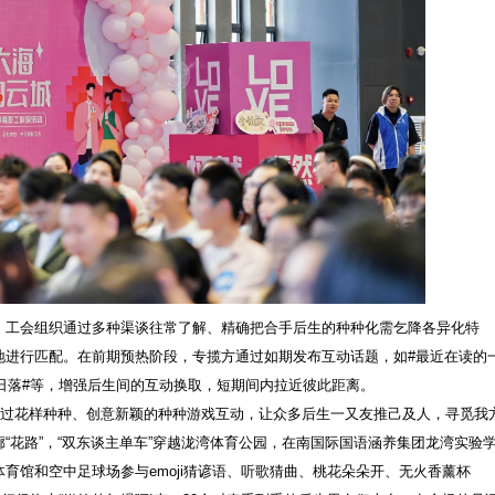
，工会组织通过多种渠谈往常了解、精确把合手后生的种种化需乞降各异化特
地进行匹配。在前期预热阶段，专揽方通过如期发布互动话题，如#最近在读的
的日落#等，增强后生间的互动换取，短期间内拉近彼此距离。
通过花样种种、创意新颖的种种游戏互动，让众多后生一又友推己及人，寻觅我
“花路”，“双东谈主单车”穿越泷湾体育公园，在南国际国语涵养集团龙湾实验
育馆和空中足球场参与emoji猜谚语、听歌猜曲、桃花朵朵开、无火香薰杯