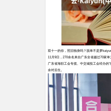
双十一的你，照旧独身吗？脱单不是梦kaiy
11月9日，270余名来自广东全省越过70
广东省海职工会专揽、中交城投工会经办的“
余对后生。