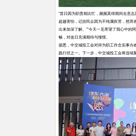
“昔日因为职责相比忙，频频莫得期间去意志
超越害怕，记挂民众因为不纯属疾苦，然而
出来加深了解。”“今天一见寄望了我心中的
畅，对改日充满期待与憧憬。
据悉，中交城投工会对持为职工作念实事办难
践行径之一。下一步，中交城投工会将连续