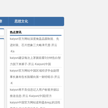
察
思想文化
热点资讯
kaiyun官方网站深度掩盖晶圆制造、先
进封装、芯片想象三大略津尺度-开云
·Ka
kaiyun建议每次上茅厕前看5分钟告白智
力脱下来裤子-开云·Kaiyun(中国
kaiyun官方网站中国区域经济学会副理
事长兼布告长陈耀向第一财经暗示-开云
·K
kaiyun将不良信息记入用户标签并据以
推送信息-开云·Kaiyun(中国)官方
kaiyun中国官方网站诺和盈&reg;的活性