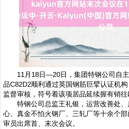
11月18日—20日，集团特钢公司自
品C82D2顺利通过英国钢筋巨擘认证机构
监督审核，符号着该项居品延续握有销往欧
特钢公司总监王礼银，运营改善处、
心、真金不怕火钢厂、三轧厂等十余个部
审员出席首、末次会议。