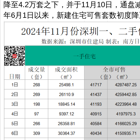
降至4.2万套之下，并于11月10日，通盘
年6月1日以来，新建住宅可售套数初度降