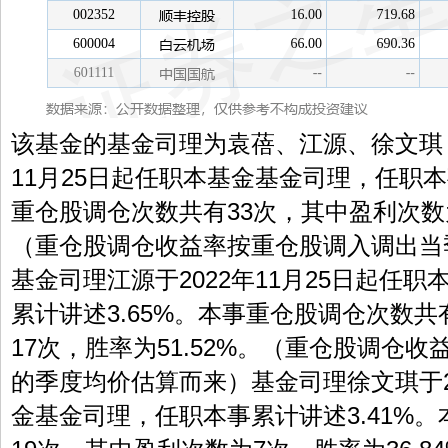
该基金的基金司理为袁蓓、江源、徐文琪，
11月25日起任职本基金基金司理，任职本
重仓股调仓次数共有33次，其中盈利次数为
（重仓股调仓收益率按重仓股调入调出当
基金司理江源于2022年11月25日起任
累计讲述3.65%。本事重仓股调仓次数共
17次，胜率为51.52%。（重仓股调仓
的季度均价估算而来）基金司理徐文琪于2
金基金司理，任职本事累计讲述3.41%