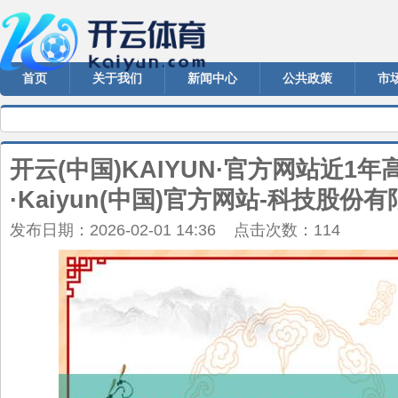
首页
关于我们
新闻中心
公共政策
市
开云(中国)KAIYUN·官方网站近1年高
·Kaiyun(中国)官方网站-科技股份
发布日期：2026-02-01 14:36 点击次数：114