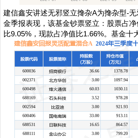
建信鑫安讲述无邪竖立搀杂A为搀杂型-
金季报表现，该基金钞票竖立：股票占净值
比9.05%，现款占净值比1.66%。基金