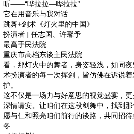
听——“哗拉拉—哗拉拉”
它在用音乐与我对话
跳舞+剑术《灯火里的中国》
扮演者 | 任志国、许馨予
最高手民法院
重庆市高档东谈主民法院
看，那灯火中的舞者，身姿轻浅，如同夜
术扮演者的每一次挥剑，皆仿佛在诉说着
护。
这不仅是一场力与好意思的视觉盛宴，更
深情请安。让咱们在这段剑舞中，找到那
愿与仁和照亮咱们前行的谈路，共同招待
冬