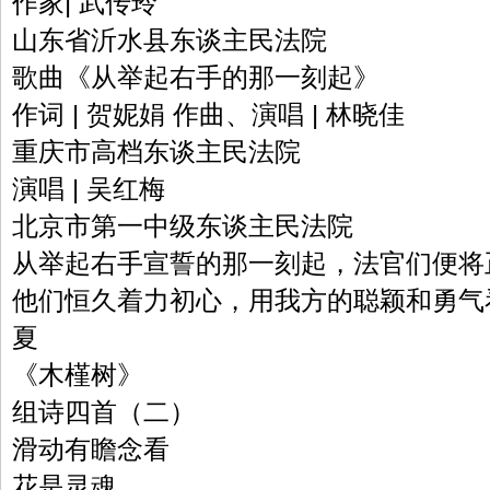
作家| 武传玲
山东省沂水县东谈主民法院
歌曲《从举起右手的那一刻起》
作词 | 贺妮娟 作曲、演唱 | 林晓佳
重庆市高档东谈主民法院
演唱 | 吴红梅
北京市第一中级东谈主民法院
从举起右手宣誓的那一刻起，法官们便将
他们恒久着力初心，用我方的聪颖和勇气
夏
《木槿树》
组诗四首（二）
滑动有瞻念看
花是灵魂