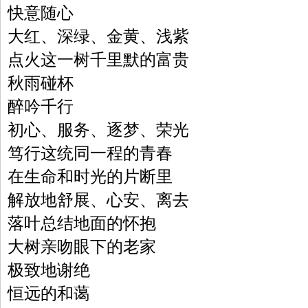
快意随心
大红、深绿、金黄、浅紫
点火这一树千里默的富贵
秋雨碰杯
醉吟千行
初心、服务、逐梦、荣光
笃行这统同一程的青春
在生命和时光的片断里
解放地舒展、心安、离去
落叶总结地面的怀抱
大树亲吻眼下的老家
极致地谢绝
恒远的和蔼