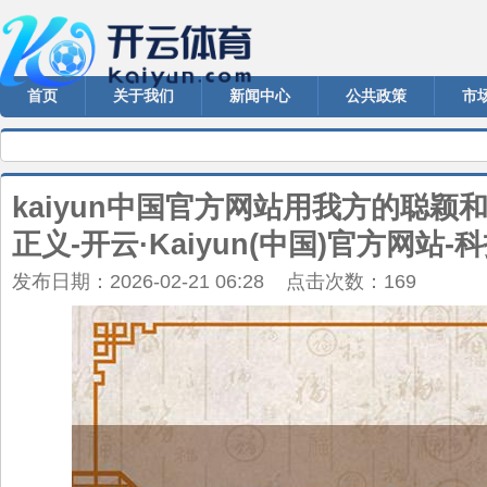
首页
关于我们
新闻中心
公共政策
市
kaiyun中国官方网站用我方的聪
正义-开云·Kaiyun(中国)官方网站
发布日期：2026-02-21 06:28 点击次数：169