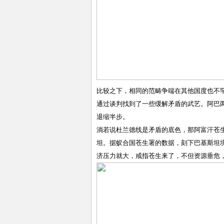
比较之下，相同的范畴争端在其他国度也不
通过谈判找到了一些缓解矛盾的武艺。阿巴
退缩半步。
淌若说杜兰德线是矛盾的底色，那阿富汗苍生
坦。据蚁合国苍生署的数据，刻下巴基斯坦境
济压力就大，戒指苍生来了，不但资源垂危