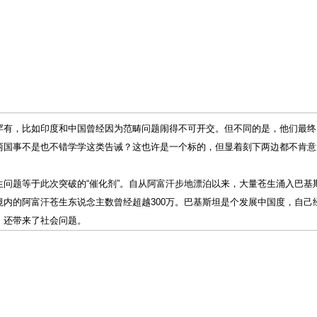
罕有，比如印度和中国曾经因为范畴问题闹得不可开交。但不同的是，他们最终
两国事不是也不错学学这类告诫？这也许是一个标的，但显着刻下两边都不肯意
问题等于此次突破的“催化剂”。自从阿富汗步地漂泊以来，大量苍生涌入巴基
内的阿富汗苍生东说念主数曾经超越300万。巴基斯坦是个发展中国度，自己
，还带来了社会问题。