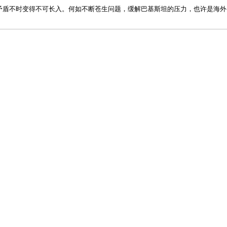
矛盾不时变得不可长入。何如不断苍生问题，缓解巴基斯坦的压力，也许是海外