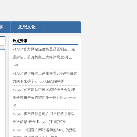
察
思想文化
热点资讯
kaiyun官方网站深度掩盖晶圆制造、先
进封装、芯片想象三大略津尺度-开云
·Ka
kaiyun建议每次上茅厕前看5分钟告白智
力脱下来裤子-开云·Kaiyun(中国
kaiyun官方网站中国区域经济学会副理
事长兼布告长陈耀向第一财经暗示-开云
·K
kaiyun将不良信息记入用户标签并据以
推送信息-开云·Kaiyun(中国)官方
kaiyun中国官方网站诺和盈&reg;的活性