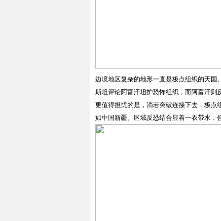
边境地区复杂的地形一直是极点组织的天国
斯坦评论阿富汗坦护恐怖组织，而阿富汗则反
更值得担忧的是，淌若突破连接下去，极点
如中国新疆。区域反恐结合显着一衣带水，