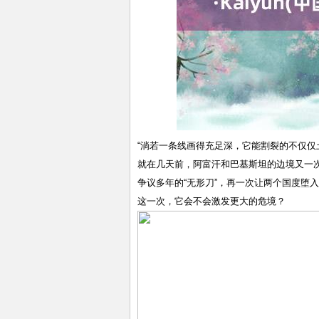
“淌若一条线画得充足深，它能割裂的不仅仅土地
就在几天前，阿富汗和巴基斯坦的边境又一次
争议多年的“无形刀”，再一次让两个国度堕
这一次，它会不会激发更大的危境？