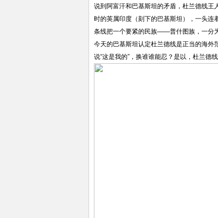
说到阿富汗和巴基斯坦的矛盾，杜兰德线王人
时的英属印度（刻下的巴基斯坦），一头连
条线把一个要紧的民族——普什图族，一分
今天的巴基斯坦认定杜兰德线是正当的海外
说“这是我的”，换谁谁能忍？是以，杜兰德