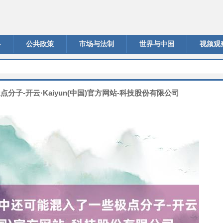
心
公共政策
市场与法制
世界与中国
视频观
点分子-开云·Kaiyun(中国)官方网站-科技股份有限公司