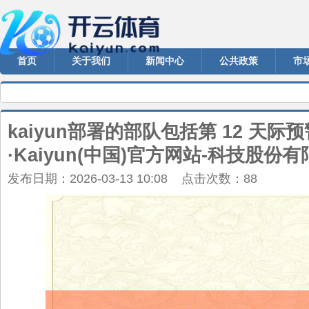
首页
关于我们
新闻中心
公共政策
市
kaiyun部署的部队包括第 12 天际
·Kaiyun(中国)官方网站-科技股份
发布日期：2026-03-13 10:08 点击次数：88