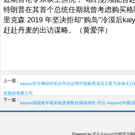
特朗普在其首个总统任期就曾考虑购买格
里克森 2019 年坚决拒却"购岛"冷漠后k
赶赴丹麦的出访谋略。（黄爱萍）
上一篇：
kaiyun官方网站经初步拜访证明中国籍男演员王星为东谈主口贩运
技股份有限公司
下一篇：
kaiyun我国老年期呆板患者数目握续增长-开云·Kaiyun(中
Powered by
开云·Kaiyun(中国)官