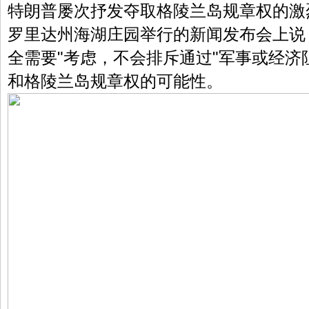
特朗普屡次抒发夺取格陵兰岛规章权的激烈
罗里达州海湖庄园举行的新闻发布会上说
全需要"考虑，不会排斥通过"军事或经济
和格陵兰岛规章权的可能性。