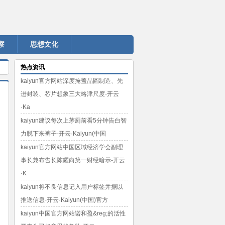
察
思想文化
热点资讯
kaiyun官方网站深度掩盖晶圆制造、先
进封装、芯片想象三大略津尺度-开云
·Ka
kaiyun建议每次上茅厕前看5分钟告白智
力脱下来裤子-开云·Kaiyun(中国
kaiyun官方网站中国区域经济学会副理
事长兼布告长陈耀向第一财经暗示-开云
·K
kaiyun将不良信息记入用户标签并据以
推送信息-开云·Kaiyun(中国)官方
kaiyun中国官方网站诺和盈&reg;的活性