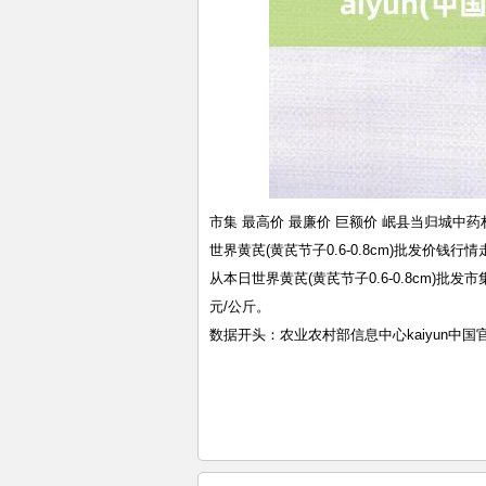
市集 最高价 最廉价 巨额价 岷县当归城中药材来回市集
世界黄芪(黄芪节子0.6-0.8cm)批发价钱行情
从本日世界黄芪(黄芪节子0.6-0.8cm)批发
元/公斤。
数据开头：农业农村部信息中心kaiyun中国