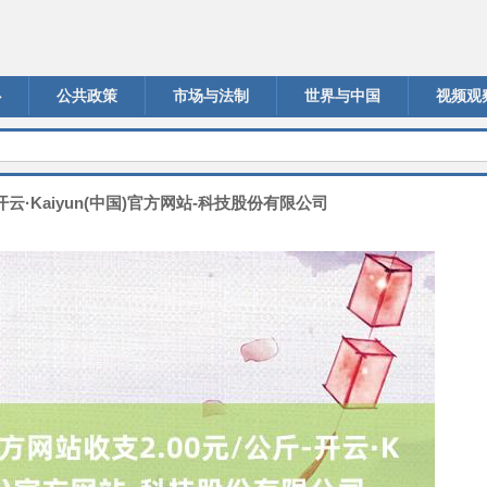
心
公共政策
市场与法制
世界与中国
视频观
-开云·Kaiyun(中国)官方网站-科技股份有限公司