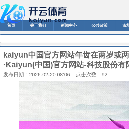
首页
关于我们
新闻中心
公共政策
市
kaiyun中国官方网站年齿在两岁或
·Kaiyun(中国)官方网站-科技股份
发布日期：2026-02-20 08:06 点击次数：92