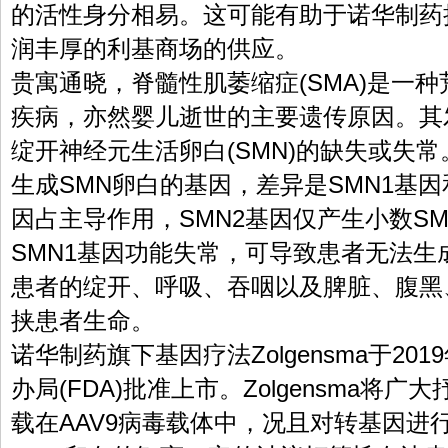
的活性身分相易。这可能有助于诺华制药
润丰厚的利基商场的供应。
贵寓通晓，脊髓性肌萎缩症(SMA)是一
疾病，亦然婴儿逝世的主要遗传原因。其
绽开神经元生活卵白(SMN)的缺失或失
生成SMN卵白的基因，差异是SMN1基因和
因占主导作用，SMN2基因仅产生小数SMN
SMN1基因功能失常，可导致患者无法生
患者的绽开、呼吸、吞咽以及脾脏、腹黑
挟患者生命。
诺华制药旗下基因疗法Zolgensma于2
办局(FDA)批准上市。Zolgensma将
载在AAV9病毒载体中，况且对转基因进