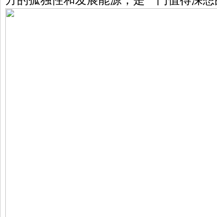
方的孤独性和发展能源，是一门值得深想