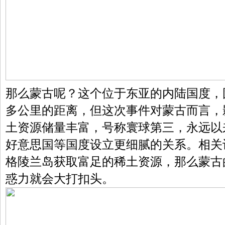
那么蒙古呢？这个位于东亚的内陆国度，
多公里的距离，但这次事件对蒙古而言，
土资源储量丰富，号称寰球第三，永远以
好意思国等国度设立更细腻的关系。相关
格陵兰岛获取富足的稀土资源，那么蒙古
惑力就会大打扣头。