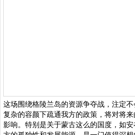
这场围绕格陵兰岛的资源争夺战，注定不
复杂的容颜下疏通我方的政策，将对将来
影响。特别是关于蒙古这么的国度，如安