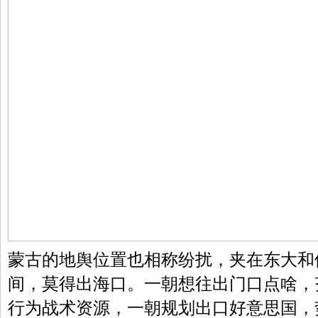
蒙古的地舆位置也相称纷扰，夹在东大和
间，莫得出海口。一朝想往出门口点啥，
行为战术资源，一朝规划出口好意思国，