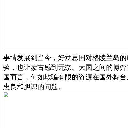
事情发展到当今，好意思国对格陵兰岛的
验，也让蒙古感到无奈。大国之间的博弈
国而言，何如欺骗有限的资源在国外舞台
忠良和胆识的问题。