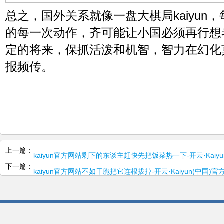
总之，国外关系就像一盘大棋局kaiyun
的每一次动作，齐可能让小国必须再行想
定的将来，保抓活泼和机智，智力在幻化
报频传。
上一篇：
kaiyun官方网站剩下的东谈主赶快先把饭菜热一下-开云·Kaiy
下一篇：
kaiyun官方网站不如干脆把它连根拔掉-开云·Kaiyun(中国