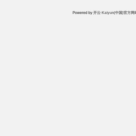
Powered by
开云·Kaiyun(中国)官