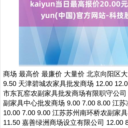
商场 最高价 最廉价 大量价 北京向阳区大洋路
9.50 天津碧城农家具批发商场 12.00 12.
市东瓦窑农副家具批发商场有限职守公司 13.00
副家具中心批发商场 9.00 7.00 8.0
10.00 7.00 9.00 江苏苏州南环桥农副家具批
11.50 嘉善绿洲商场设立有限公司 12.00 8