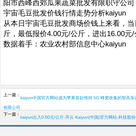
阳市西峰西郊瓜果蔬菜批发有限职守公司 12.00
宇宙毛豆批发价钱行情走势分析kaiyun
从本日宇宙毛豆批发商场价钱上来看，当日最
斤，最低报价4.00元/公斤，进出16.00元
数据着手：农业农村部信息中心kaiyun
上一篇：
kaiyun中国官方网站成为苹果首款维持 5G 蜂窝收集的智高东谈
有限公司
下一篇：
kaiyun出入0.00元/公斤-开云·Kaiyun(中国)官方网站-科技